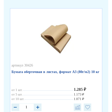
артикул 30426
арт
Бумага оберточная в листах, формат А3 (80г/м2) 10 кг
Бу
1.285 ₽
от 1 шт.
от 5 шт.
1.173 ₽
от 10 шт.
1.071 ₽