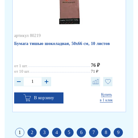
артикул 80219
арт
Бумага тишью шоколадная, 50х66 см, 10 листов
Бу
76 ₽
от 1 шт.
от 
от 10 шт.
71 ₽
от 
Купить
В корзину
в 1 клик
1
2
3
4
5
6
7
8
9