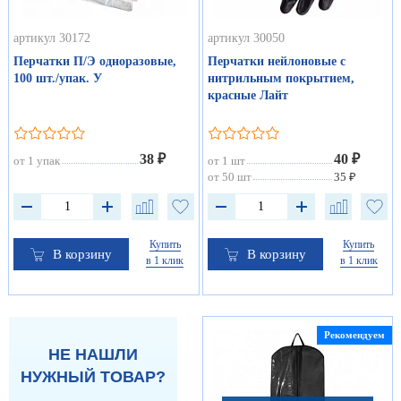
артикул 30172
артикул 30050
Перчатки П/Э одноразовые,
Перчатки нейлоновые с
100 шт./упак. У
нитрильным покрытием,
красные Лайт
38 ₽
40 ₽
от 1 упак
от 1 шт
от 50 шт
35 ₽
Купить
Купить
В корзину
В корзину
в 1 клик
в 1 клик
Рекомендуем
НЕ НАШЛИ
НУЖНЫЙ ТОВАР?