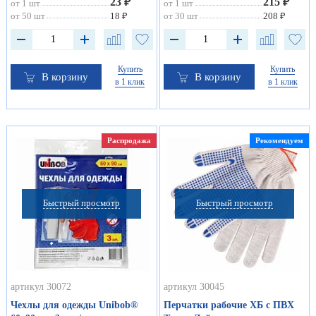
23 ₽
215 ₽
от 1 шт
от 1 шт
от 50 шт
18 ₽
от 30 шт
208 ₽
Купить
Купить
В корзину
В корзину
в 1 клик
в 1 клик
Распродажа
Рекомендуем
Быстрый просмотр
Быстрый просмотр
артикул 30072
артикул 30045
Чехлы для одежды Unibob®
Перчатки рабочие ХБ с ПВХ