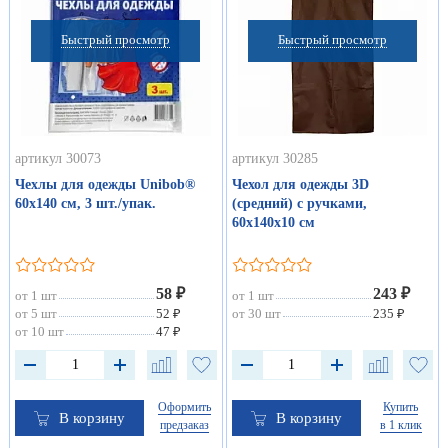
Быстрый просмотр
Быстрый просмотр
артикул 30073
артикул 30285
Чехлы для одежды Unibob®
Чехол для одежды 3D
60х140 см, 3 шт./упак.
(средний) с ручками,
60х140х10 см
58 ₽
243 ₽
от 1 шт
от 1 шт
от 5 шт
52 ₽
от 30 шт
235 ₽
от 10 шт
47 ₽
Оформить
Купить
В корзину
В корзину
предзаказ
в 1 клик