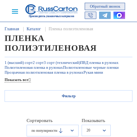
Обратный звонок
Производитель упаковочных материалов
Главная
Каталог
Пленка полиэтиленовая
ПЛЕНКА
ПОЛИЭТИЛЕНОВАЯ
1 (высший) сорт
2 сорт
3 сорт (технический)
ПВД пленка в рулонах
Полиэтиленовая пленка в рулонах
Полиэтиленовые черные пленки
Прозрачная полиэтиленовая пленка в рулонах
Рукав мини
Строительная пленка в рулонах
Толстая полиэтиленовая пленка
40 мкм
Показать все
60 мкм
80 мкм
100 мкм
120 мкм
150 мкм
200 мкм
Фильтр
Сортировать
Показывать
20
по популярности